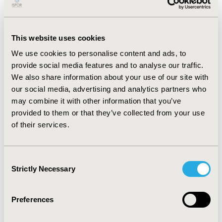
costos fueron las infecciones ($ 18.334.835.9/evento),
las respiratorias ($16.675.112.6/evento) y las
oncológicas ($ 16.169.969.3/evento). En Cuidados
This website uses cookies
Intermedios las patologías más frecuentes fueron
cardiacas (9,07%) y respiratorias (3,94%); las patologías
We use cookies to personalise content and ads, to
de mayor estancia fueron respiratorias (10,5 días) y
provide social media features and to analyse our traffic.
cerebrovasculares (10,3/días); las patologías más
We also share information about your use of our site with
costosas por evento fueron las respiratorias
our social media, advertising and analytics partners who
($10.835.017/evento), oncológicas ($9.364.335/evento) y
may combine it with other information that you’ve
cerebrovasculares ($9.134.843 por evento).
provided to them or that they’ve collected from your use
CONCLUSIONS
of their services.
Los pacientes en medicina critica fueron menos del 10%
del total y generaron más del 26% de los costos totales,
Consent
representando una parte sustancial del total de costos
Strictly Necessary
Selection
de una EPS en Colombia. Las patologías más frecuentes
y con mayor estancia son las respiratorias, mientras
que las más costosas son las infecciones. Es
Preferences
fundamental establecer la costó-efectividad de las
intervenciones en el paciente crítico para evaluar y