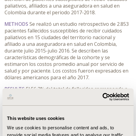
paliativos, afiliados a una aseguradora en salud en
Colombia durante el periodo 2017-2018.
METHODS
Se realizó un estudio retrospectivo de 2.853
pacientes fallecidos susceptibles de recibir cuidados
paliativos en 15 ciudades del territorio nacional y
afiliado a una aseguradora en salud en Colombia,
durante julio 2015-julio 2016. Se describen las
características demográficas de la cohorte y se
estimaron los costos promedio anual por servicio de
salud y por paciente. Los costos fueron expresados en
dólares americanos para el año 2017.
RESULTS
El 56,3% del total de fallecidos corresponde a
personas susceptibles de recibir cuidados paliativos, de
estos fallecen por cáncer 1.300 personas (45,6%) y por
enfermedades no oncológicas 1.553 personas (54,4%).
El coste total de fallecidos susceptibles en el último año
This website uses cookies
de vida es de 88.817.769.129 pesos. El 64,8% del coste
We use cookies to personalise content and ads, to
total en el último año de vida corresponde al nivel de
atención Hospitalaria, alcanzando el 83% en el último
provide social media features and to analyse our traffic.