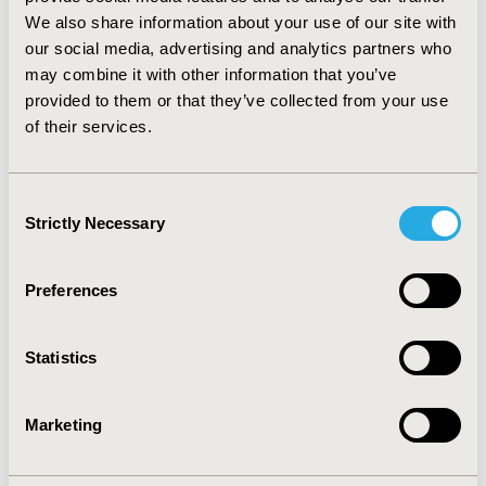
mes de vida.
We also share information about your use of our site with
our social media, advertising and analytics partners who
CONCLUSIONS
El coste promedio de los pacientes
may combine it with other information that you’ve
susceptibles en su último año de vida es más del doble
provided to them or that they’ve collected from your use
del coste promedio del resto de pacientes fallecidos.
of their services.
Los costos de atención se concentran en el servicio de
hospitalización siendo estos mayores durante el último
mes de vida.
Consent
Strictly Necessary
Selection
CONFERENCE/VALUE IN HEALTH INFO
2019-09, ISPOR Latin America 2019, Bogota, Colombia
Preferences
Value in Health Regional, Volume 20S (October 2019)
CODE
Statistics
PMU3
TOPIC
Marketing
Economic Evaluation