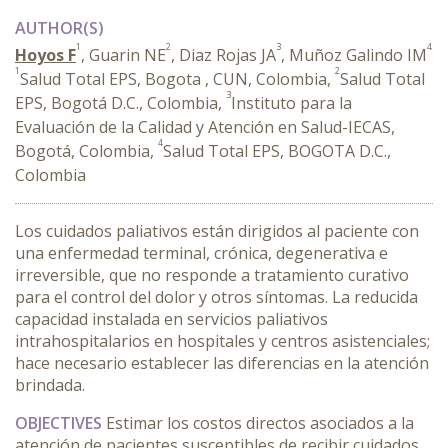
AUTHOR(S)
1
2
3
4
Hoyos F
, Guarin NE
, Diaz Rojas JA
, Muñoz Galindo IM
1
2
Salud Total EPS, Bogota , CUN, Colombia,
Salud Total
3
EPS, Bogotá D.C., Colombia,
Instituto para la
Evaluación de la Calidad y Atención en Salud-IECAS,
4
Bogotá, Colombia,
Salud Total EPS, BOGOTA D.C.,
Colombia
Los cuidados paliativos están dirigidos al paciente con
una enfermedad terminal, crónica, degenerativa e
irreversible, que no responde a tratamiento curativo
para el control del dolor y otros síntomas. La reducida
capacidad instalada en servicios paliativos
intrahospitalarios en hospitales y centros asistenciales;
hace necesario establecer las diferencias en la atención
brindada.
OBJECTIVES
Estimar los costos directos asociados a la
atención de pacientes susceptibles de recibir cuidados