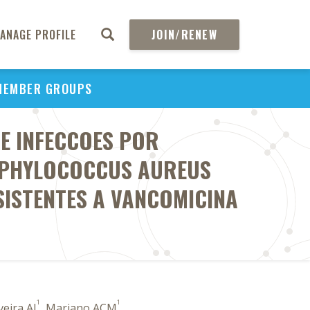
ANAGE PROFILE
JOIN/RENEW
MEMBER GROUPS
E INFECCOES POR
APHYLOCOCCUS AUREUS
SISTENTES A VANCOMICINA
1
1
iveira AJ
, Mariano ACM