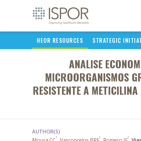
HEOR RESOURCES
STRATEGIC INITIA
ANALISE ECONOM
MICROORGANISMOS GR
RESISTENTE A METICILIN
AUTHOR(S)
1
1
1
Moura CC
, Vasconcelos BRF
, Romero JF
,
Via