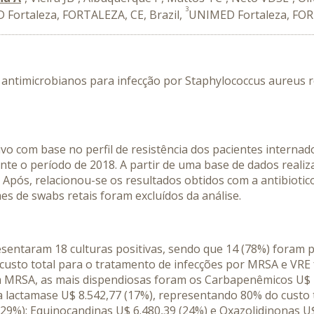
3
Fortaleza, FORTALEZA, CE, Brazil,
UNIMED Fortaleza, FOR
 antimicrobianos para infecção por Staphylococcus aureus re
ivo com base no perfil de resistência dos pacientes interna
ante o período de 2018. A partir de uma base de dados real
. Após, relacionou-se os resultados obtidos com a antibioti
s de swabs retais foram excluídos da análise.
esentaram 18 culturas positivas, sendo que 14 (78%) foram 
custo total para o tratamento de infecções por MRSA e VRE f
m MRSA, as mais dispendiosas foram os Carbapenêmicos U$ 2
ta lactamase U$ 8.542,77 (17%), representando 80% do custo
29%); Equinocandinas U$ 6.480,39 (24%) e Oxazolidinonas U$