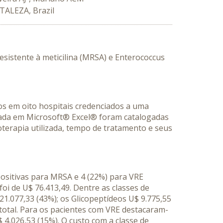
TALEZA, Brazil
sistente à meticilina (MRSA) e Enterococcus
dos em oito hospitais credenciados a uma
izada em Microsoft® Excel® foram catalogadas
coterapia utilizada, tempo de tratamento e seus
positivas para MRSA e 4 (22%) para VRE
oi de U$ 76.413,49. Dentre as classes de
1.077,33 (43%); os Glicopeptídeos U$ 9.775,55
 total. Para os pacientes com VRE destacaram-
 4,026,53 (15%). O custo com a classe de