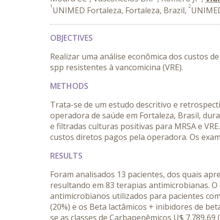
1
2
UNIMED Fortaleza, Fortaleza, Brazil,
UNIMED 
OBJECTIVES
Realizar uma análise econômica dos custos de
spp resistentes à vancomicina (VRE).
METHODS
Trata-se de um estudo descritivo e retrospect
operadora de saúde em Fortaleza, Brasil, dur
e filtradas culturas positivas para MRSA e VRE
custos diretos pagos pela operadora. Os exame
RESULTS
Foram analisados 13 pacientes, dos quais apr
resultando em 83 terapias antimicrobianas. O 
antimicrobianos utilizados para pacientes co
(20%) e os Beta lactâmicos + inibidores de be
se as classes de Carbapenêmicos U$ 7.789,69 (