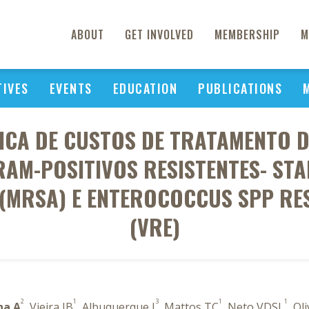
ABOUT
GET INVOLVED
MEMBERSHIP
M
TIVES
EVENTS
EDUCATION
PUBLICATIONS
ICA DE CUSTOS DE TRATAMENTO D
AM-POSITIVOS RESISTENTES- ST
A (MRSA) E ENTEROCOCCUS SPP RE
(VRE)
2
1
3
1
1
na A
, Vieira JB
, Albuquerque I
, Mattos TC
, Neto VDSL
, Ol