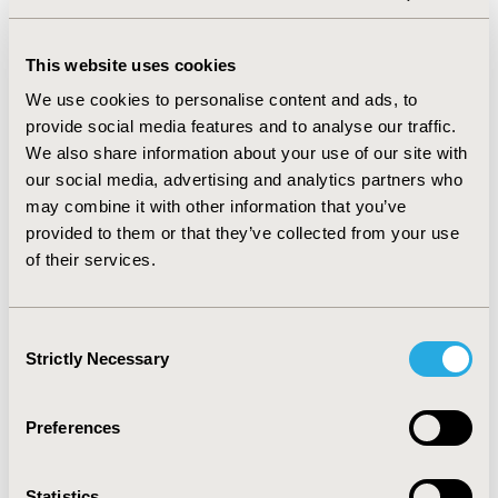
incertidumbre de segundo orden.
RESULTS
This website uses cookies
Sunitinib, Everolimus y Axitinib fueron alternativas
We use cookies to personalise content and ads, to
dominadas extendidamente por Nivolumab, quien
provide social media features and to analyse our traffic.
también generó 1,01 QALY más y un costo total mayor
We also share information about your use of our site with
que BSC, siendo la alternativa más eficiente de las
our social media, advertising and analytics partners who
evaluadas. Para el escenario base, se estimó un ICER
may combine it with other information that you’ve
promedio para NIVO de USD$150.612/QALY en el
provided to them or that they’ve collected from your use
escenario incremental y de USD$120.312/QALY versus
of their services.
BSC. El ICER de NIVO versus BSC fue más sensible al
peso corporal promedio del paciente, a la tasa de
descuento, al estimador de efecto del estudio pivotal y
Consent
al tiempo horizonte.
Strictly Necessary
Selection
CONCLUSIONS
NIVO fue la alternativa más eficiente pero al precio
Preferences
evaluado, este no puede ser una alternativa costo
efectiva para el sistema de salud público Chileno.
Statistics