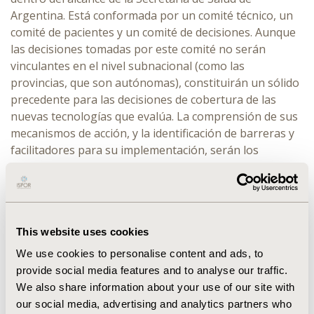
Argentina. Está conformada por un comité técnico, un
comité de pacientes y un comité de decisiones. Aunque
las decisiones tomadas por este comité no serán
vinculantes en el nivel subnacional (como las
provincias, que son autónomas), constituirán un sólido
precedente para las decisiones de cobertura de las
nuevas tecnologías que evalúa. La comprensión de sus
mecanismos de acción, y la identificación de barreras y
facilitadores para su implementación, serán los
primeros pasos para la conformación de la primera
AGENCIA NACIONAL, sobre la que se está trabajando
en un proyecto de ley.
OVERVIEW:
: Las Agencias Nacionales de evaluación de
This website uses cookies
tecnologías de salud se han expandido a lo largo del
We use cookies to personalise content and ads, to
tiempo, permitiendo un acceso más equitativo y
provide social media features and to analyse our traffic.
homogéneo a las nuevas tecnologías. Sin embargo, en
We also share information about your use of our site with
América Latina el proceso de creación ha sido más
our social media, advertising and analytics partners who
lento, así como en aquellos países con sistemas de