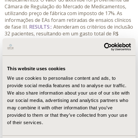
Câmara de Regulação do Mercado de Medicamentos,
utilizando preço de fábrica com imposto de 17%. As
informações de EAs foram retiradas de ensaios clínicos
de fase III.
RESULTS::
Atenderam os critérios de inclusão
32 pacientes, resultando em um gasto total de R$
879.835,43. O custo com o sorafenibe foi de R$
481.737,72 e com everolimo foi de R$ 398.097,71.
Aplicando o mesmo cenário para o axitinibe, temos um
custo de R$ 505.120,55, resultando em uma diferença
de R$ 159.830,34 quando comparado ao everolimo. Com
This website uses cookies
relação ao sorafenibe, o custo incremental foi de R$
We use cookies to personalise content and ads, to
23.382,00. Dados da literatura que comparam axitinibe
provide social media features and to analyse our traffic.
e sorafenib quanto aos EAs ≥ grau 3, demonstraram
We also share information about your use of our site with
que os pacientes que usaram o primeiro tem menor
our social media, advertising and analytics partners who
chance de desenvolver a síndrome mão-pé, 6%
versus
CONFERENCE/VALUE IN HEALTH INFO
may combine it with other information that you’ve
2017-09, ISPOR Latin America 2017, Sao Paulo, Brazil
provided to them or that they’ve collected from your use
of their services.
Value in Health, Vol. 20, No. 9 (October 2017)