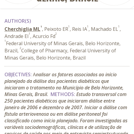
AUTHOR(S)
1
1
1
1
Cherchiglia ML
, Peixoto ER
, Reis IA
, Machado EL
,
1
2
Andrade EI
, Acurcio Fd
1
Federal University of Minas Gerais, Belo Horizonte,
2
Brazil,
College of Pharmacy, Federal University of
Minas Gerais, Belo Horizonte, Brazil
OBJECTIVES:
A
nalisar os fatores associados ao início
planejado da diálise dos pacientes diabéticos que
iniciaram o tratamento no Município de Belo Horizonte,
Minas Gerais, Brasil.
METHODS:
Estudo transversal com
250 pacientes diabéticos que iniciaram diálise entre
janeiro de 2006 e dezembro de 2007. Iniciar a diálise com
fístula arteriovenosa ou em diálise peritoneal foi
classificado como início planejado. Foram investigadas as
variáveis sociodemográficas, clínicas e de utilização de
serviços de saúde por meio de entrevista semiestruturada.