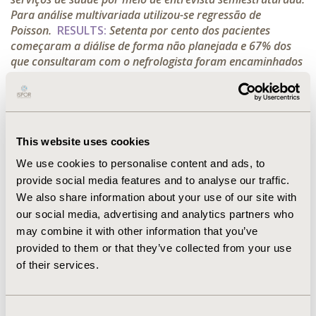
Para análise multivariada utilizou-se regressão de
Poisson.
RESULTS:
Setenta por cento dos pacientes
começaram a diálise de forma não planejada e 67% dos
que consultaram com o nefrologista foram encaminhados
com mais de quatro meses. Frequentar o centro de saúde,
não ter a primeira consulta com nefrologista paga pelo
SUS e ter tido opção de escolha para o tratamento da
doença renal foram fatores relacionados ao início
planejado da diálise
CONCLUSIONS:
O início não
This website uses cookies
planejado da diálise é comum no Município de Belo
We use cookies to personalise content and ads, to
Horizonte e ocorre independentemente do tempo de
provide social media features and to analyse our traffic.
encaminhamento ao nefrologista.
We also share information about your use of our site with
our social media, advertising and analytics partners who
CONFERENCE/VALUE IN HEALTH INFO
may combine it with other information that you’ve
2015-09, ISPOR Latin America 2015, Santiago, Chile
provided to them or that they’ve collected from your use
of their services.
Value in Health, Vol. 18, No. 7 (November 2015)
CODE
Consent
PUK7