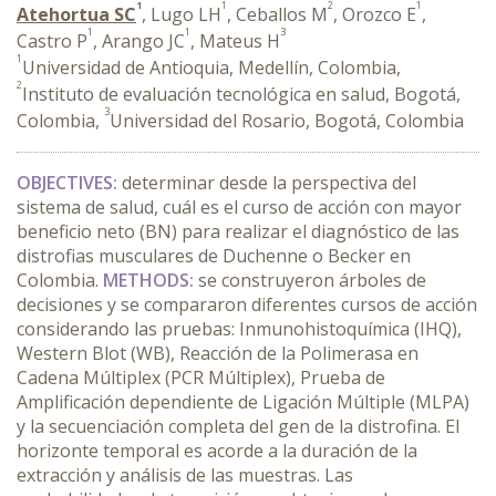
1
1
2
1
Atehortua SC
, Lugo LH
, Ceballos M
, Orozco E
,
1
1
3
Castro P
, Arango JC
, Mateus H
1
Universidad de Antioquia, Medellín, Colombia,
2
Instituto de evaluación tecnológica en salud, Bogotá,
3
Colombia,
Universidad del Rosario, Bogotá, Colombia
OBJECTIVES:
determinar desde la perspectiva del
sistema de salud, cuál es el curso de acción con mayor
beneficio neto (BN) para realizar el diagnóstico de las
distrofias musculares de Duchenne o Becker en
Colombia.
METHODS:
se construyeron árboles de
decisiones y se compararon diferentes cursos de acción
considerando las pruebas: Inmunohistoquímica (IHQ),
Western Blot (WB), Reacción de la Polimerasa en
Cadena Múltiplex (PCR Múltiplex), Prueba de
Amplificación dependiente de Ligación Múltiple (MLPA)
y la secuenciación completa del gen de la distrofina. El
horizonte temporal es acorde a la duración de la
extracción y análisis de las muestras. Las