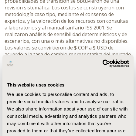
probabilidades de transición se obtuvieron de una
revisión sistemática. Los costos se construyeron con
metodología caso tipo, mediante el consenso de
expertos, y la valoración de los recursos con consultas
a laboratorios y al manual tarifario ISS 2001. Se
realizaron análisis de sensibilidad determinísticos y de
escenarios, con una o más alternativas no disponibles.
Los valores se convirtieron de $ COP a $ USD de
acuerdo a la tasa de cambio representativa del mercado
promedio del año 2014 de $ 2.000,44.
RESULTS:
para el
caso base, WB es una estrategia dominante, con un
costo de 419,07 USD y una sensibilidad del 100%. Este
resultado se mantiene mientras la sensibilidad de la
This website uses cookies
técnica sea de 98,2% y su costo no supere 837,38 USD.
Sí WB no está disponible, IHQ tendría el mayor BN, y en
We use cookies to personalise content and ads, to
ausencia de las anteriores, la MLPA más secuenciación
provide social media features and to analyse our traffic.
reportaría el BN más alto.
CONCLUSIONS:
WB es costo
We also share information about your use of our site with
efectiva para el diagnóstico de pacientes con sospecha
our social media, advertising and analytics partners who
de distrofia muscular de Duchenne o Becker en el
may combine it with other information that you’ve
sistema de salud colombiano. La prueba IHQ se perfila
provided to them or that they’ve collected from your use
como el
second best