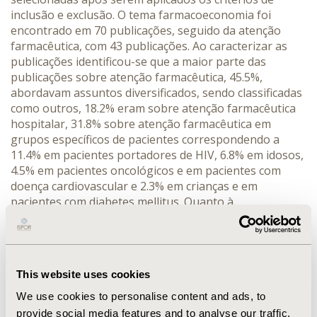
inclusão e exclusão. O tema farmacoeconomia foi
encontrado em 70 publicações, seguido da atenção
farmacêutica, com 43 publicações. Ao caracterizar as
publicações identificou-se que a maior parte das
publicações sobre atenção farmacêutica, 45.5%,
abordavam assuntos diversificados, sendo classificadas
como outros, 18.2% eram sobre atenção farmacêutica
hospitalar, 31.8% sobre atenção farmacêutica em
grupos específicos de pacientes correspondendo a
11.4% em pacientes portadores de HIV, 6.8% em idosos,
4.5% em pacientes oncológicos e em pacientes com
doença cardiovascular e 2.3% em crianças e em
pacientes com diabetes mellitus. Quanto à
caracterização das publicações sobre
farmacoeconomia, estudos de custo-efetividade foram
encontrados em 42.9% das publicações, conceitos,
aplicabilidade e importância da farmacoeconomia em
This website uses cookies
25.7%, custos das doenças e tratamentos em 17.1%,
minimização de custos e gastos com a aquisição de
We use cookies to personalise content and ads, to
medicamentos em 4.3% das publicações. CONCLUS'ES:
provide social media features and to analyse our traffic.