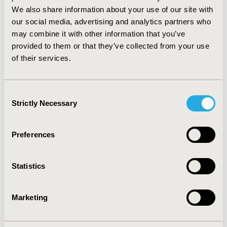
O resultado desse estudo mostrou que ainda são
We also share information about your use of our site with
poucas as pesquisas sobre esses temas no Brasil,
our social media, advertising and analytics partners who
apontando para a necessidade da realização de mais
may combine it with other information that you’ve
pesquisas que enfatizem a famacoeconomia e a
provided to them or that they’ve collected from your use
economia da saúde, podendo assim, servir de subsídios
of their services.
e ferramentas eficientes na prática clínica, inclusive na
atenção farmacêutica, e na avaliação dos resultados
provenientes da própria atenção farmacêutica.
Consent
Strictly Necessary
Selection
CONFERENCE/VALUE IN HEALTH INFO
2009-09, ISPOR Latin America 2009, Rio de Janeiro,
Preferences
Brazil
Value in Health, Vol. 12, No. 7 (October 2009)
Statistics
CODE
PHP13
Marketing
TOPIC
Health Service Delivery & Process of Care