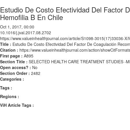
Estudio De Costo Efectividad Del Factor 
Hemofilia B En Chile
Oct 1, 2017, 00:00
10.1016/j.jval.2017.08.2702
https://www.valueinhealthjournal.com/article/S1098-3015(17)33036-X/fu
Title :
Estudio De Costo Efectividad Del Factor De Coagulación Recomb
Citation :
https://www.valueinhealthjournal.com/action/showCitForma
First page :
A895
Section Title :
SELECTED HEALTH CARE TREATMENT STUDIES -M
Open access? :
No
Section Order :
2482
Categories :
Tags :
Regions :
ViH Article Tags :