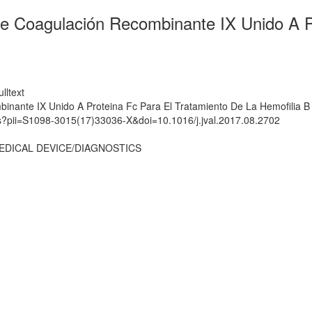
De Coagulación Recombinante IX Unido A P
lltext
inante IX Unido A Proteina Fc Para El Tratamiento De La Hemofilia B
ts?pii=S1098-3015(17)33036-X&doi=10.1016/j.jval.2017.08.2702
EDICAL DEVICE/DIAGNOSTICS