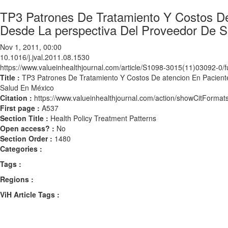
TP3 Patrones De Tratamiento Y Costos De
Desde La perspectiva Del Proveedor De S
Nov 1, 2011, 00:00
10.1016/j.jval.2011.08.1530
https://www.valueinhealthjournal.com/article/S1098-3015(11)03092-0/fu
Title :
TP3 Patrones De Tratamiento Y Costos De atencion En Paciente
Salud En México
Citation :
https://www.valueinhealthjournal.com/action/showCitForma
First page :
A537
Section Title :
Health Policy Treatment Patterns
Open access? :
No
Section Order :
1480
Categories :
Tags :
Regions :
ViH Article Tags :